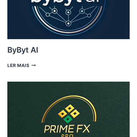
ByByt AI
BYBYT
LER MAIS
AI