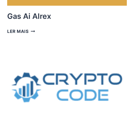
Gas Ai Alrex
GAS
LER MAIS
AI
ALREX