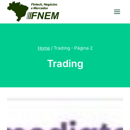
Pular
para
o
Conteúdo
Home
/
Trading
- Página 2
Trading