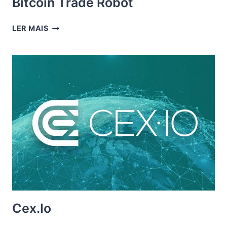
Bitcoin Trade Robot
BITCOIN
LER MAIS
TRADE
ROBOT
Cex.io