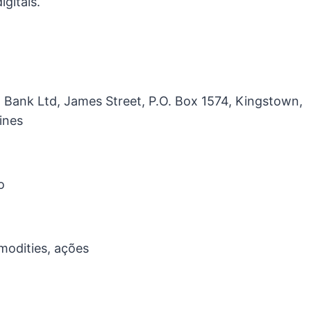
gitais.
ent Bank Ltd, James Street, P.O. Box 1574, Kingstown,
ines
o
modities, ações