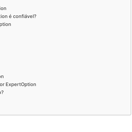
ion
ion é confiável?
ption
on
tor ExpertOption
o?