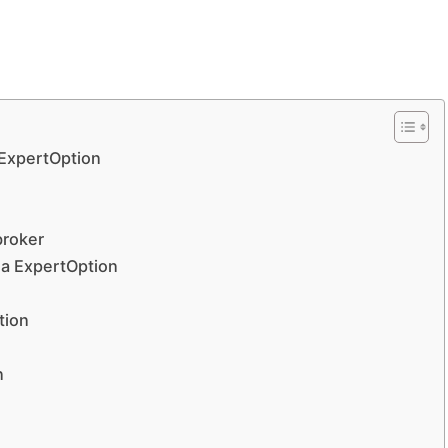
 ExpertOption
broker
da ExpertOption
tion
n