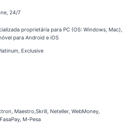
one, 24/7
ializada proprietária para PC (OS: Windows, Mac),
móvel para Android e iOS
Platinum, Exclusive
ctron, Maestro,Skrill, Neteller, WebMoney,
 FasaPay, M-Pesa