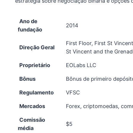
estratégia sobre negociação binária e opções di
Ano de
2014
fundação
First Floor, First St Vinc
Direção Geral
St Vincent and the Grenad
Proprietário
EOLabs LLC
Bônus
Bônus de primeiro depósit
Regulamento
VFSC
Mercados
Forex, criptomoedas, com
Comissão
$5
média