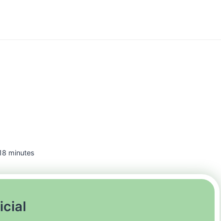
18
minutes
icial