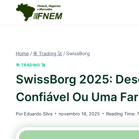
Pular
para
o
Conteúdo
Home
/
🎯 Trading 🚀
/
SwissBorg
🎯 TRADING 🚀
SwissBorg 2025: Des
Confiável Ou Uma Far
Por
Eduardo Silva
novembro 18, 2025
Reading Time: