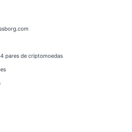
ssborg.com
14 pares de criptomoedas
res
a