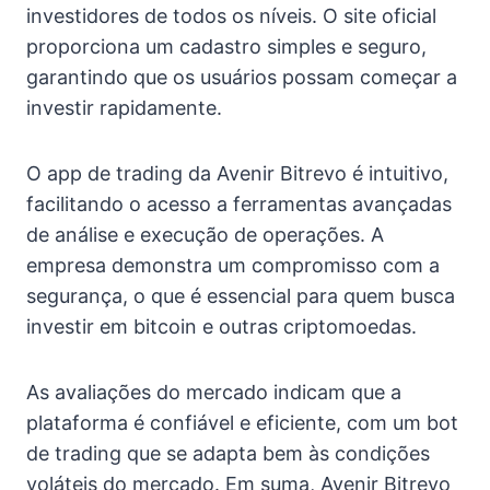
investidores de todos os níveis. O site oficial
proporciona um cadastro simples e seguro,
garantindo que os usuários possam começar a
investir rapidamente.
O app de trading da Avenir Bitrevo é intuitivo,
facilitando o acesso a ferramentas avançadas
de análise e execução de operações. A
empresa demonstra um compromisso com a
segurança, o que é essencial para quem busca
investir em bitcoin e outras criptomoedas.
As avaliações do mercado indicam que a
plataforma é confiável e eficiente, com um bot
de trading que se adapta bem às condições
voláteis do mercado. Em suma, Avenir Bitrevo