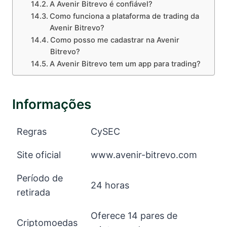
A Avenir Bitrevo é confiável?
Como funciona a plataforma de trading da
Avenir Bitrevo?
Como posso me cadastrar na Avenir
Bitrevo?
A Avenir Bitrevo tem um app para trading?
Informações
Regras
CySEC
Site oficial
www.avenir-bitrevo.com
Período de
24 horas
retirada
Oferece 14 pares de
Criptomoedas