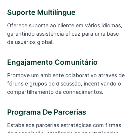
Suporte Multilíngue
Oferece suporte ao cliente em vários idiomas,
garantindo assistência eficaz para uma base
de usuários global.
Engajamento Comunitário
Promove um ambiente colaborativo através de
fóruns e grupos de discussão, incentivando o
compartilhamento de conhecimentos.
Programa De Parcerias
Estabelece parcerias estratégicas com firmas