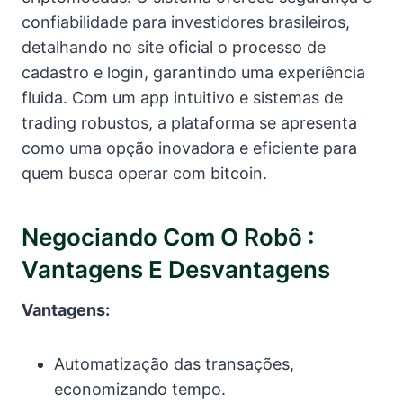
confiabilidade para investidores brasileiros,
detalhando no site oficial o processo de
cadastro e login, garantindo uma experiência
fluida. Com um app intuitivo e sistemas de
trading robustos, a plataforma se apresenta
como uma opção inovadora e eficiente para
quem busca operar com bitcoin.
Negociando Com O Robô :
Vantagens E Desvantagens
Vantagens:
Automatização das transações,
economizando tempo.