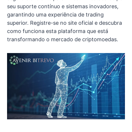
seu suporte contínuo e sistemas inovadores,
garantindo uma experiência de trading
superior. Registre-se no site oficial e descubra
como funciona esta plataforma que está
transformando o mercado de criptomoedas.