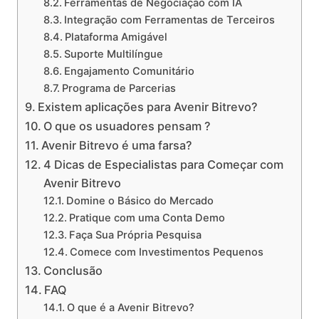
Ferramentas de Negociação com IA
Integração com Ferramentas de Terceiros
Plataforma Amigável
Suporte Multilíngue
Engajamento Comunitário
Programa de Parcerias
Existem aplicações para Avenir Bitrevo?
O que os usuadores pensam ?
Avenir Bitrevo é uma farsa?
4 Dicas de Especialistas para Começar com
Avenir Bitrevo
Domine o Básico do Mercado
Pratique com uma Conta Demo
Faça Sua Própria Pesquisa
Comece com Investimentos Pequenos
Conclusão
FAQ
O que é a Avenir Bitrevo?