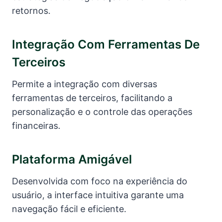
retornos.
Integração Com Ferramentas De
Terceiros
Permite a integração com diversas
ferramentas de terceiros, facilitando a
personalização e o controle das operações
financeiras.
Plataforma Amigável
Desenvolvida com foco na experiência do
usuário, a interface intuitiva garante uma
navegação fácil e eficiente.