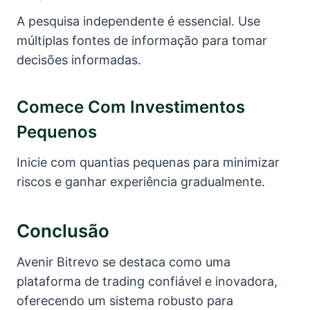
A pesquisa independente é essencial. Use
múltiplas fontes de informação para tomar
decisões informadas.
Comece Com Investimentos
Pequenos
Inicie com quantias pequenas para minimizar
riscos e ganhar experiência gradualmente.
Conclusão
Avenir Bitrevo se destaca como uma
plataforma de trading confiável e inovadora,
oferecendo um sistema robusto para