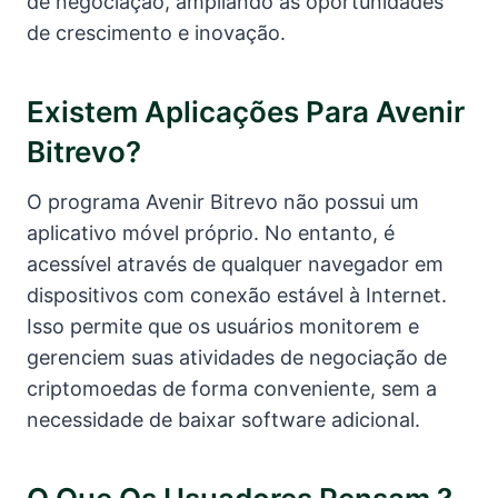
de negociação, ampliando as oportunidades
de crescimento e inovação.
Existem Aplicações Para Avenir
Bitrevo?
O programa Avenir Bitrevo não possui um
aplicativo móvel próprio. No entanto, é
acessível através de qualquer navegador em
dispositivos com conexão estável à Internet.
Isso permite que os usuários monitorem e
gerenciem suas atividades de negociação de
criptomoedas de forma conveniente, sem a
necessidade de baixar software adicional.