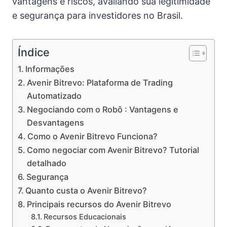
vantagens e riscos, avaliando sua legitimidade
e segurança para investidores no Brasil.
Índice
Informações
Avenir Bitrevo: Plataforma de Trading
Automatizado
Negociando com o Robô : Vantagens e
Desvantagens
Como o Avenir Bitrevo Funciona?
Como negociar com Avenir Bitrevo? Tutorial
detalhado
Segurança
Quanto custa o Avenir Bitrevo?
Principais recursos do Avenir Bitrevo
Recursos Educacionais