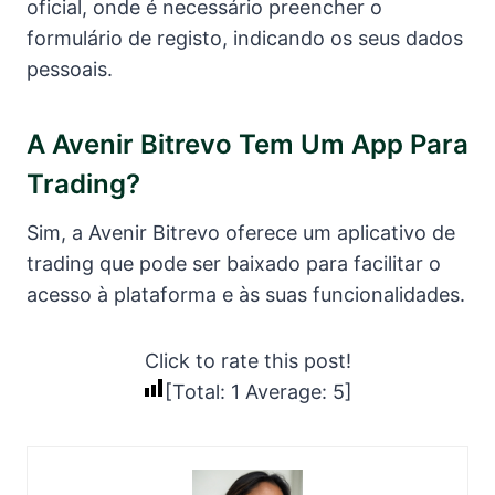
oficial, onde é necessário preencher o
formulário de registo, indicando os seus dados
pessoais.
A Avenir Bitrevo Tem Um App Para
Trading?
Sim, a Avenir Bitrevo oferece um aplicativo de
trading que pode ser baixado para facilitar o
acesso à plataforma e às suas funcionalidades.
Click to rate this post!
[Total:
1
Average:
5
]