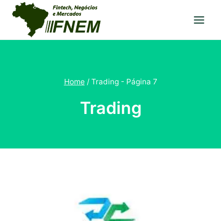
Pular
para
o
Conteúdo
Home
/
Trading
- Página 7
Trading