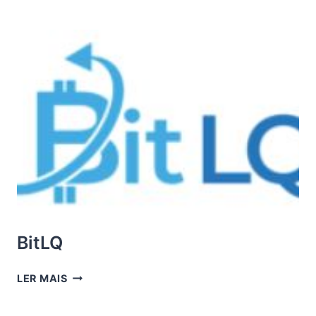
ERTRAG
BitLQ
BITLQ
LER MAIS