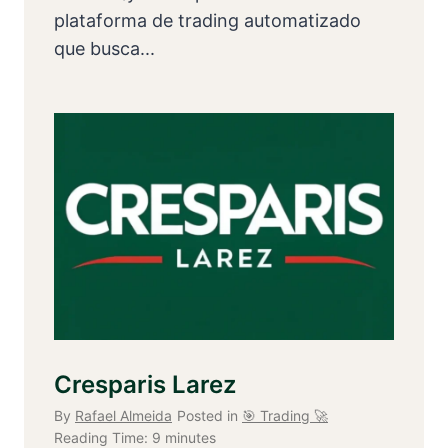
plataforma de trading automatizado
que busca...
Cresparis Larez
By
Rafael Almeida
Posted in
🎯 Trading 🚀
Reading Time:
9
minutes