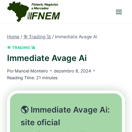
Pular
para
o
Conteúdo
Home
/
🎯 Trading 🚀
/
Immediate Avage Ai
🎯 TRADING 🚀
Immediate Avage Ai
Por
Manoel Monteiro
dezembro 8, 2024
Reading Time:
21
minutes
🌎 Immediate Avage Ai:
site oficial