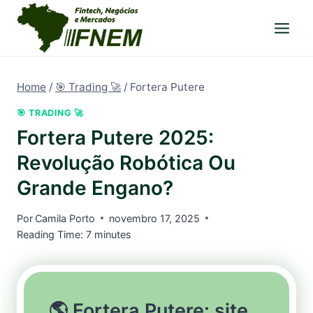
Pular
para
o
Conteúdo
Home
/
🎯 Trading 🚀
/
Fortera Putere
🎯 TRADING 🚀
Fortera Putere 2025:
Revolução Robótica Ou
Grande Engano?
Por
Camila Porto
novembro 17, 2025
Reading Time:
7
minutes
🌎 Fortera Putere: site