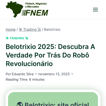
Pular
para
o
Conteúdo
Home
/
🎯 Trading 🚀
/
Belotrixio
🎯 TRADING 🚀
Belotrixio 2025: Descubra A
Verdade Por Trás Do Robô
Revolucionário
Por
Eduardo Silva
novembro 13, 2025
Reading Time:
6
minutes
🌎 Belotrixio: site oficial