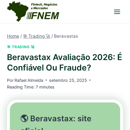
Pular
para
o
Conteúdo
Home
/
🎯 Trading 🚀
/
Beravastax
🎯 TRADING 🚀
Beravastax Avaliação 2026: É
Confiável Ou Fraude?
Por
Rafael Almeida
setembro 25, 2025
Reading Time:
7
minutes
🌎 Beravastax: site