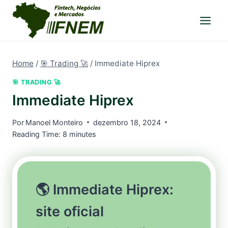
Pular
para
o
Conteúdo
Home
/
🎯 Trading 🚀
/
Immediate Hiprex
🎯 TRADING 🚀
Immediate Hiprex
Por
Manoel Monteiro
dezembro 18, 2024
Reading Time:
8
minutes
🌎 Immediate Hiprex:
site oficial