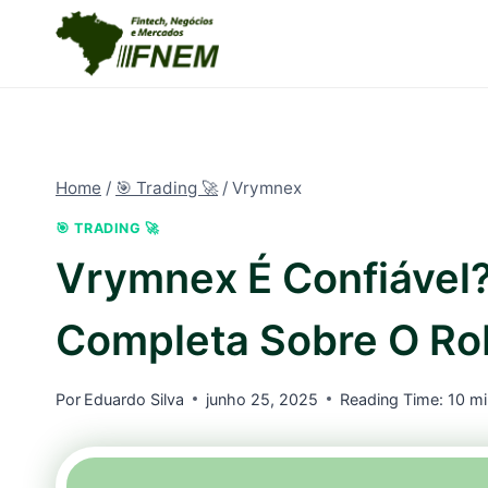
Pular
para
o
Conteúdo
Home
/
🎯 Trading 🚀
/
Vrymnex
🎯 TRADING 🚀
Vrymnex É Confiável?
Completa Sobre O Ro
Por
Eduardo Silva
junho 25, 2025
Reading Time:
10
mi