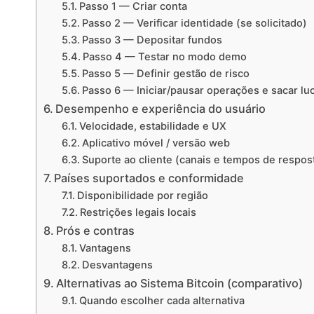
Passo 1 — Criar conta
Passo 2 — Verificar identidade (se solicitado)
Passo 3 — Depositar fundos
Passo 4 — Testar no modo demo
Passo 5 — Definir gestão de risco
Passo 6 — Iniciar/pausar operações e sacar lu
Desempenho e experiência do usuário
Velocidade, estabilidade e UX
Aplicativo móvel / versão web
Suporte ao cliente (canais e tempos de respos
Países suportados e conformidade
Disponibilidade por região
Restrições legais locais
Prós e contras
Vantagens
Desvantagens
Alternativas ao Sistema Bitcoin (comparativo)
Quando escolher cada alternativa