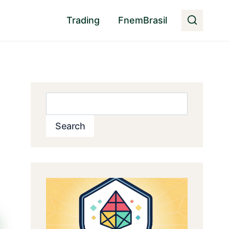
Trading
FnemBrasil
Pesquisar
Search