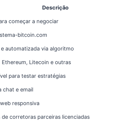
Descrição
ara começar a negociar
stema-bitcoin.com
e automatizada via algoritmo
, Ethereum, Litecoin e outras
vel para testar estratégias
a chat e email
 web responsiva
 de corretoras parceiras licenciadas