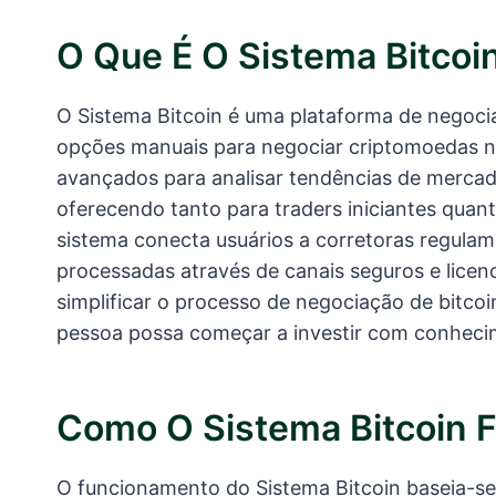
O Que É O Sistema Bitcoi
O Sistema Bitcoin é uma plataforma de negoc
opções manuais para negociar criptomoedas no 
avançados para analisar tendências de merca
oferecendo tanto para traders iniciantes quan
sistema conecta usuários a corretoras regula
processadas através de canais seguros e licen
simplificar o processo de negociação de bitco
pessoa possa começar a investir com conheci
Como O Sistema Bitcoin 
O funcionamento do Sistema Bitcoin baseia-s