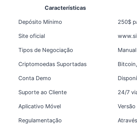
Características
Depósito Mínimo
250$ p
Site oficial
www.si
Tipos de Negociação
Manual 
Criptomoedas Suportadas
Bitcoin
Conta Demo
Disponí
Suporte ao Cliente
24/7 vi
Aplicativo Móvel
Versão
Regulamentação
Através