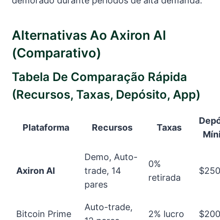
demorado durante períodos de alta demanda.
Alternativas Ao Axiron AI
(comparativo)
Tabela De Comparação Rápida
(recursos, Taxas, Depósito, App)
Depó
Plataforma
Recursos
Taxas
Mín
Demo, Auto-
0%
Axiron AI
trade, 14
$25
retirada
pares
Auto-trade,
Bitcoin Prime
2% lucro
$20