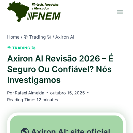
Pular
para
o
Conteúdo
Home
/
🎯 Trading 🚀
/
Axiron AI
🎯 TRADING 🚀
Axiron AI Revisão 2026 – É
Seguro Ou Confiável? Nós
Investigamos
Por
Rafael Almeida
outubro 15, 2025
Reading Time:
12
minutes
🌎 Axiron AI: site oficial