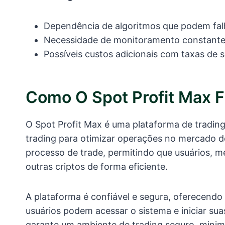
Dependência de algoritmos que podem fal
Necessidade de monitoramento constante
Possíveis custos adicionais com taxas de s
Como O Spot Profit Max 
O Spot Profit Max é uma plataforma de trading
trading para otimizar operações no mercado de
processo de trade, permitindo que usuários, m
outras criptos de forma eficiente.
A plataforma é confiável e segura, oferecendo u
usuários podem acessar o sistema e iniciar su
garante um ambiente de trading seguro, minim