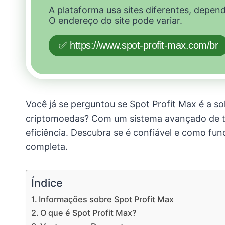
A plataforma usa sites diferentes, depen
O endereço do site pode variar.
✅ https://www.spot-profit-max.com/br
Você já se perguntou se Spot Profit Max é a so
criptomoedas? Com um sistema avançado de tr
eficiência. Descubra se é confiável e como fun
completa.
Índice
Informações sobre Spot Profit Max
O que é Spot Profit Max?