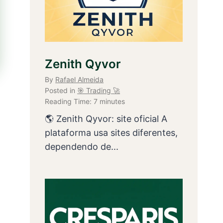
Zenith Qyvor
By
Rafael Almeida
Posted in
🎯 Trading 🚀
Reading Time:
7
minutes
🌎 Zenith Qyvor: site oficial A
plataforma usa sites diferentes,
dependendo de...