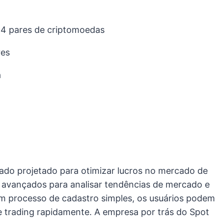
14 pares de criptomoedas
res
a
ado projetado para otimizar lucros no mercado de
s avançados para analisar tendências de mercado e
m processo de cadastro simples, os usuários podem
s de trading rapidamente. A empresa por trás do Spot