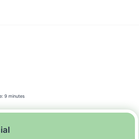
e:
9
minutes
ial