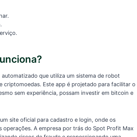
har.
.
erviço.
Funciona?
 automatizado que utiliza um sistema de robot
 criptomoedas. Este app é projetado para facilitar o
esmo sem experiência, possam investir em bitcoin e
m site oficial para cadastro e login, onde os
as operações. A empresa por trás do Spot Profit Max
izando riscos de fraude e proporcionando uma