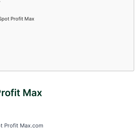
?
Spot Profit Max
rofit Max
 Profit Max.com