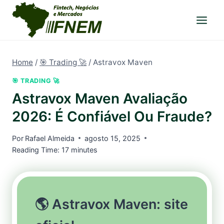
Pular
para
o
Conteúdo
Home
/
🎯 Trading 🚀
/
Astravox Maven
🎯 TRADING 🚀
Astravox Maven Avaliação
2026: É Confiável Ou Fraude?
Por
Rafael Almeida
agosto 15, 2025
Reading Time:
17
minutes
🌎 Astravox Maven: site