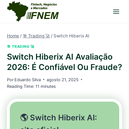
Pular
para
o
Conteúdo
Home
/
🎯 Trading 🚀
/
Switch Hiberix AI
🎯 TRADING 🚀
Switch Hiberix AI Avaliação
2026: É Confiável Ou Fraude?
Por
Eduardo Silva
agosto 21, 2025
Reading Time:
11
minutes
🌎 Switch Hiberix AI: