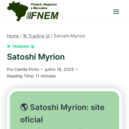
Pular
para
o
Conteúdo
Home
/
🎯 Trading 🚀
/
Satoshi Myrion
🎯 TRADING 🚀
Satoshi Myrion
Por
Camila Porto
junho 18, 2025
Reading Time:
11
minutes
🌎 Satoshi Myrion: site
oficial