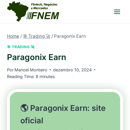
Pular
para
o
Conteúdo
Home
/
🎯 Trading 🚀
/
Paragonix Earn
🎯 TRADING 🚀
Paragonix Earn
Por
Manoel Monteiro
dezembro 10, 2024
Reading Time:
8
minutes
🌎 Paragonix Earn: site
oficial