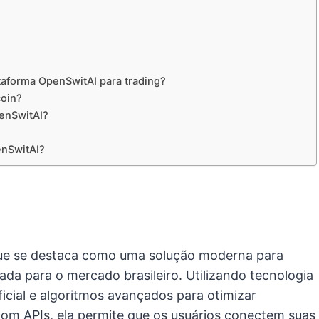
ataforma OpenSwitAI para trading?
coin?
enSwitAI?
enSwitAI?
ue se destaca como uma solução moderna para
da para o mercado brasileiro. Utilizando tecnologia
ificial e algoritmos avançados para otimizar
com APIs, ela permite que os usuários conectem suas