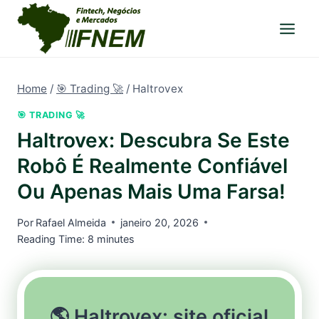
Pular
para
o
Conteúdo
Home
/
🎯 Trading 🚀
/
Haltrovex
🎯 TRADING 🚀
Haltrovex: Descubra Se Este
Robô É Realmente Confiável
Ou Apenas Mais Uma Farsa!
Por
Rafael Almeida
janeiro 20, 2026
Reading Time:
8
minutes
🌎 Haltrovex: site oficial