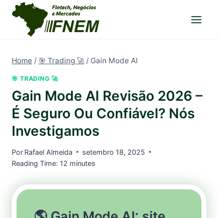
Pular
para
o
Conteúdo
Home
/
🎯 Trading 🚀
/
Gain Mode AI
🎯 TRADING 🚀
Gain Mode AI Revisão 2026 –
É Seguro Ou Confiável? Nós
Investigamos
Por
Rafael Almeida
setembro 18, 2025
Reading Time:
12
minutes
🌎 Gain Mode AI: site