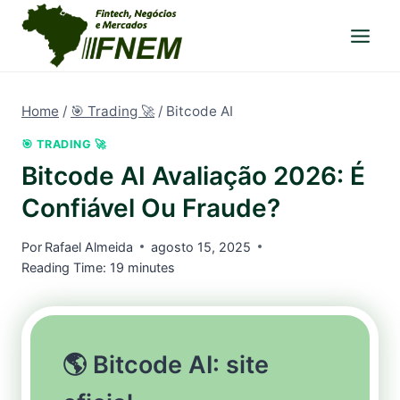
Pular
para
o
Conteúdo
Home
/
🎯 Trading 🚀
/
Bitcode AI
🎯 TRADING 🚀
Bitcode AI Avaliação 2026: É
Confiável Ou Fraude?
Por
Rafael Almeida
agosto 15, 2025
Reading Time:
19
minutes
🌎 Bitcode AI: site